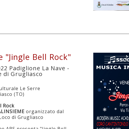
 "Jingle Bell Rock"
22 Padiglione La Nave -
e di Grugliasco
ulturale Le Serre
liasco (TO)
ll Rock
LINSIEME
organizzato dal
Loco di Grugliasco
e APS presenta "Jingle Bell