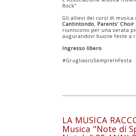
Rock"
Gli allievi dei corsi di music
Cantintondo
,
Parents' Choir
riuniscono per una serata pi
augurandovi buone feste a ri
Ingresso libero
#GrugliascoSempreInFesta
LA MUSICA RACCON
Musica "Note di S