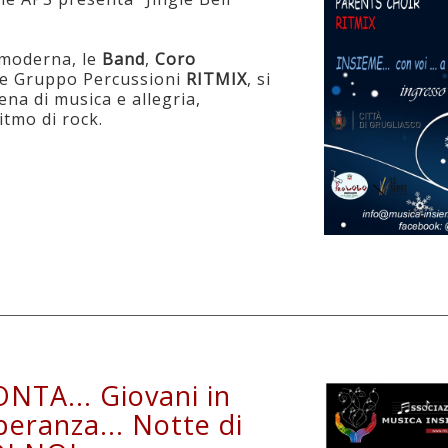
a moderna, le
Band
,
Coro
e Gruppo Percussioni
RITMIX
, si
ena di musica e allegria,
tmo di rock.
TA... Giovani in
peranza... Notte di