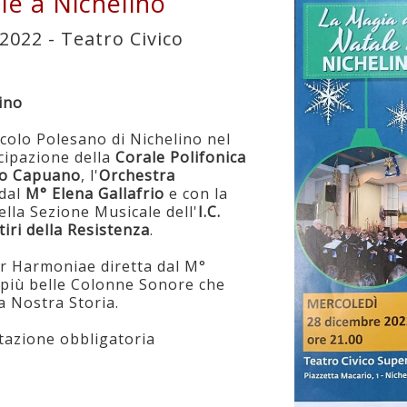
le a Nichelino
2022 - Teatro Civico
ino
colo Polesano di Nichelino nel
cipazione della
Corale Polifonica
to Capuano
, l'
Orchestra
 dal
M° Elena Gallafrio
e con la
della Sezione Musicale dell'
I.C.
tiri della Resistenza
.
r Harmoniae diretta dal M°
e più belle Colonne Sonore che
a Nostra Storia.
tazione obbligatoria