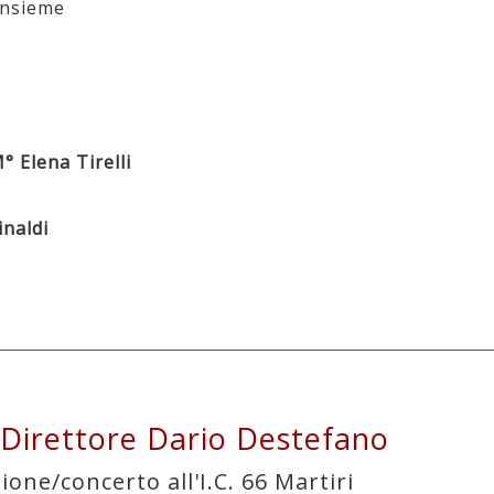
Insieme
° Elena Tirelli
inaldi
irettore Dario Destefano
one/concerto all'I.C. 66 Martiri