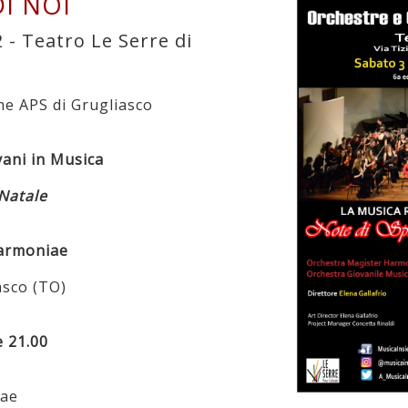
DI NOI
 - Teatro Le Serre di
me APS di Grugliasco
ani in Musica
 Natale
Harmoniae
asco (TO)
e 21.00
iae