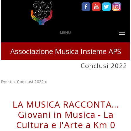
MENU
Associazione Musica Insieme APS
Conclusi 2022
Eventi »
Conclusi 2022
»
LA MUSICA RACCONTA...
Giovani in Musica - La
Cultura e l'Arte a Km 0