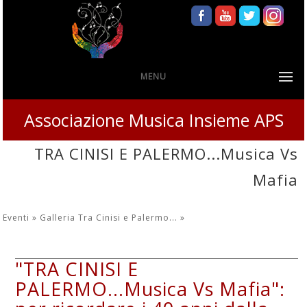
MENU
Associazione Musica Insieme APS
TRA CINISI E PALERMO...Musica Vs
Mafia
Eventi »
Galleria Tra Cinisi e Palermo...
»
"TRA CINISI E
PALERMO...Musica Vs Mafia":