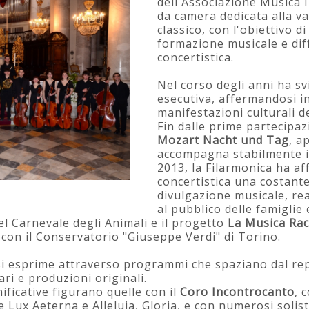
dell'Associazione Musica
da camera dedicata alla va
classico, con l'obiettivo di
formazione musicale e dif
concertistica.
Nel corso degli anni ha sv
esecutiva, affermandosi 
manifestazioni culturali d
Fin dalle prime partecipa
Mozart Nacht und Tag
, a
accompagna stabilmente il
2013, la Filarmonica ha aff
concertistica una costante
divulgazione musicale, rea
al pubblico delle famiglie 
del Carnevale degli Animali e il progetto
La Musica Rac
 con il Conservatorio "Giuseppe Verdi" di Torino.
 si esprime attraverso programmi che spaziano dal rep
ari e produzioni originali.
nificative figurano quelle con il
Coro Incontrocanto
, 
Lux Aeterna e Alleluia, Gloria, e con numerosi solisti e