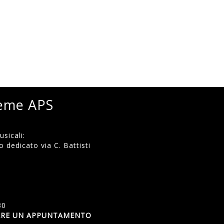
ieme APS
sicali:
 dedicato via C. Battisti
)
30
SSARE UN APPUNTAMENTO