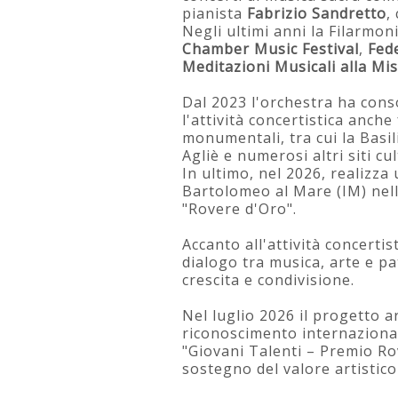
pianista
Fabrizio Sandretto
,
Negli ultimi anni la Filarmon
Chamber Music Festival
,
Fed
Meditazioni Musicali alla Mi
Dal 2023 l'orchestra ha conso
l'attività concertistica anche
monumentali, tra cui la Basil
Agliè e numerosi altri siti cu
In ultimo, nel 2026, realizz
Bartolomeo al Mare (IM) nel
"Rovere d'Oro".
Accanto all'attività concerti
dialogo tra musica, arte e p
crescita e condivisione.
Nel luglio 2026 il progetto a
riconoscimento internaziona
"Giovani Talenti – Premio Ro
sostegno del valore artistico