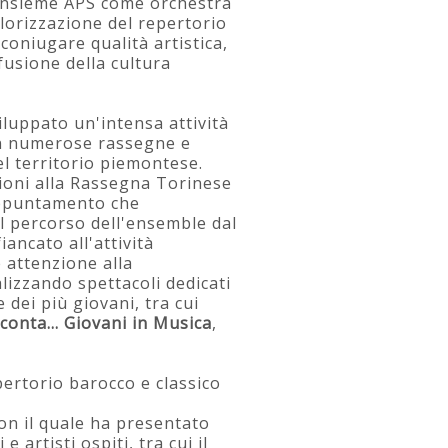
 Insieme APS come orchestra
lorizzazione del repertorio
 coniugare qualità artistica,
fusione della cultura
iluppato un'intensa attività
in numerose rassegne e
el territorio piemontese.
zioni alla Rassegna Torinese
ppuntamento che
 percorso dell'ensemble dal
iancato all'attività
 attenzione alla
lizzando spettacoli dedicati
e dei più giovani, tra cui
conta... Giovani in Musica
,
ertorio barocco e classico
con il quale ha presentato
 artisti ospiti, tra cui il