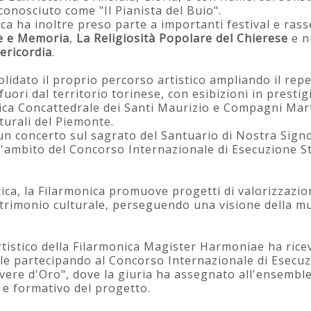
 conosciuto come "Il Pianista del Buio".
ica ha inoltre preso parte a importanti festival e rass
e e Memoria
,
La Religiosità Popolare del Chierese
e n
sericordia
.
lidato il proprio percorso artistico ampliando il rep
 fuori dal territorio torinese, con esibizioni in presti
ica Concattedrale dei Santi Maurizio e Compagni Martir
lturali del Piemonte.
a un concerto sul sagrato del Santuario di Nostra Sign
l'ambito del Concorso Internazionale di Esecuzione S
stica, la Filarmonica promuove progetti di valorizzazio
atrimonio culturale, perseguendo una visione della 
rtistico della Filarmonica Magister Harmoniae ha rice
le partecipando al Concorso Internazionale di Esecu
vere d'Oro", dove la giuria ha assegnato all'ensemb
 e formativo del progetto.