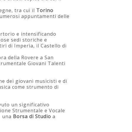
egne, tra cui il
Torino
umerosi appuntamenti delle
ertorio e intensificando
giose sedi storiche e
i di Imperia, il Castello di
ora della Rovere a San
trumentale Giovani Talenti
ne dei giovani musicisti e di
musica come strumento di
vuto un significativo
zione Strumentale e Vocale
le una
Borsa di Studio
a