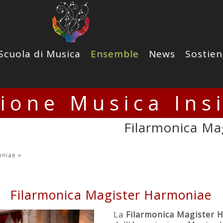
Scuola di Musica
Ensemble
News
Sostien
zione Musica Ins
Filarmonica Ma
oniae
»
Filarmonica Magister Harmoniae
La
Filarmonica Magister 