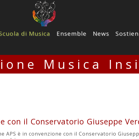
Scuola di Musica
Ensemble
News
Sostien
zione Musica Ins
e con il Conservatorio Giuseppe Verd
e APS è in convenzione con il Conservatorio Giuseppe