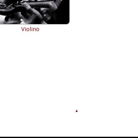
Violino
▲