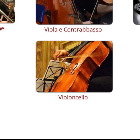
ne
Viola e Contrabbasso
Violoncello