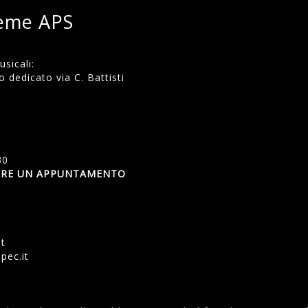
ieme APS
sicali:
 dedicato via C. Battisti
)
30
SSARE UN APPUNTAMENTO
et
pec.it