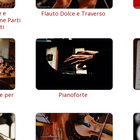
e e
Flauto Dolce e Traverso
me Parti
ti
e per
Pianoforte