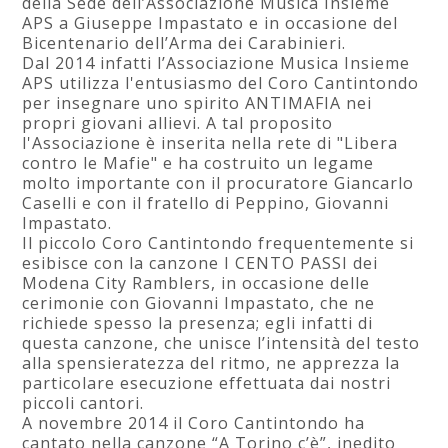
della Sede dell’Associazione Musica Insieme
APS a Giuseppe Impastato e in occasione del
Bicentenario dell’Arma dei Carabinieri.
Dal 2014 infatti l’Associazione Musica Insieme
APS utilizza l'entusiasmo del Coro Cantintondo
per insegnare uno spirito ANTIMAFIA nei
propri giovani allievi. A tal proposito
l'Associazione è inserita nella rete di "Libera
contro le Mafie" e ha costruito un legame
molto importante con il procuratore Giancarlo
Caselli e con il fratello di Peppino, Giovanni
Impastato.
Il piccolo Coro Cantintondo frequentemente si
esibisce con la canzone I CENTO PASSI dei
Modena City Ramblers, in occasione delle
cerimonie con Giovanni Impastato, che ne
richiede spesso la presenza; egli infatti di
questa canzone, che unisce l’intensità del testo
alla spensieratezza del ritmo, ne apprezza la
particolare esecuzione effettuata dai nostri
piccoli cantori.
A novembre 2014 il Coro Cantintondo ha
cantato nella canzone “A Torino c’è”, inedito