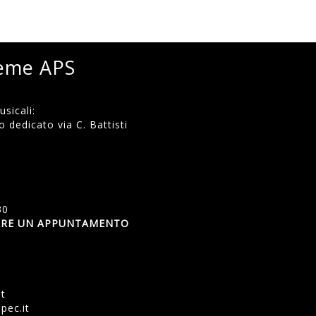
ieme APS
sicali:
 dedicato via C. Battisti
)
30
SSARE UN APPUNTAMENTO
et
pec.it