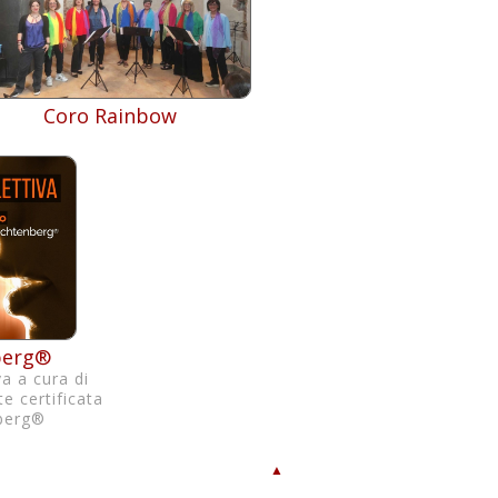
Coro Rainbow
berg®
va a cura di
te certificata
berg®
▲