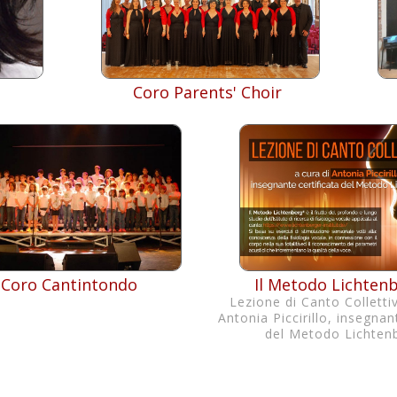
Coro Parents' Choir
Coro Cantintondo
Il Metodo Lichten
Lezione di Canto Colletti
Antonia Piccirillo, insegnan
del Metodo Lichten