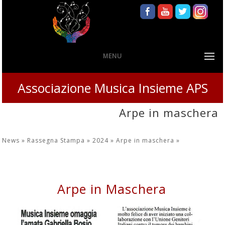
MENU
Associazione Musica Insieme APS
Arpe in maschera
News »
Rassegna Stampa »
2024 »
Arpe in maschera
»
Arpe in Maschera