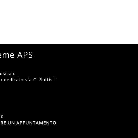
ieme APS
sicali:
 dedicato via C. Battisti
)
30
SSARE UN APPUNTAMENTO