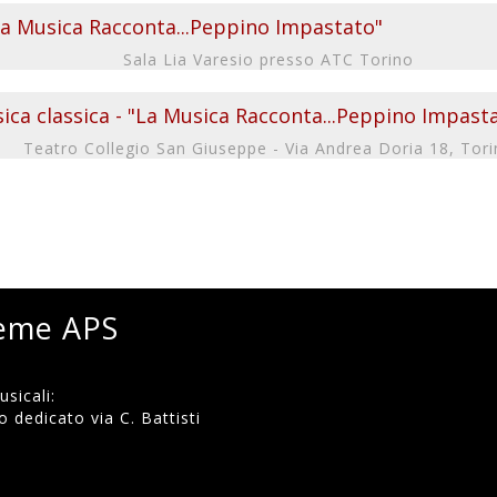
La Musica Racconta...Peppino Impastato"
Sala Lia Varesio presso ATC Torino
ca classica - "La Musica Racconta...Peppino Impast
Teatro Collegio San Giuseppe - Via Andrea Doria 18, Tor
ieme APS
sicali:
 dedicato via C. Battisti
)