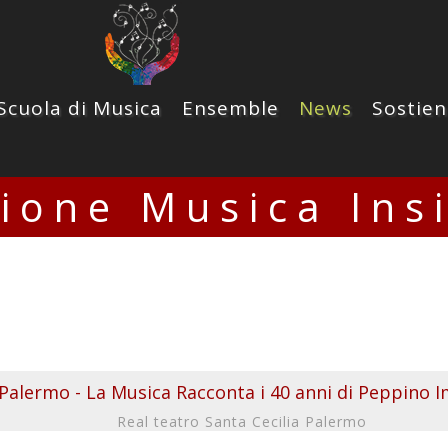
Scuola di Musica
Ensemble
News
Sostien
zione Musica Ins
 Palermo - La Musica Racconta i 40 anni di Peppino 
Real teatro Santa Cecilia Palermo