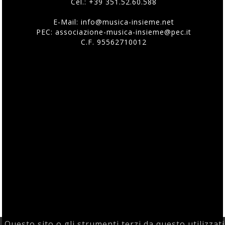
Cel.:
+39 351.52.60.588
E-Mail:
info@musica-insieme.net
PEC: associazione-musica-insieme@pec.it
C.F. 95562710012
Questo sito o gli strumenti terzi da questo utilizzati