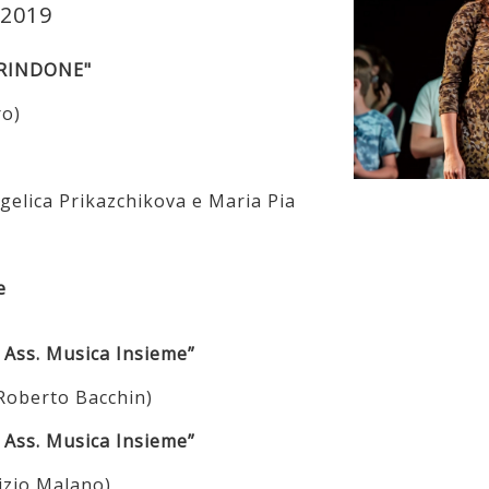
/2019
 RINDONE"
ro)
ngelica Prikazchikova e Maria Pia
e
Ass. Musica Insieme”
 Roberto Bacchin)
Ass. Musica Insieme”
rizio Malano)