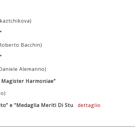
ikaztchikova)
”
 Roberto Bacchin)
”
. Daniele Alemanno)
 Magister Harmoniae”
ro)
o” e "Medaglia Meriti Di Stu
dettaglio