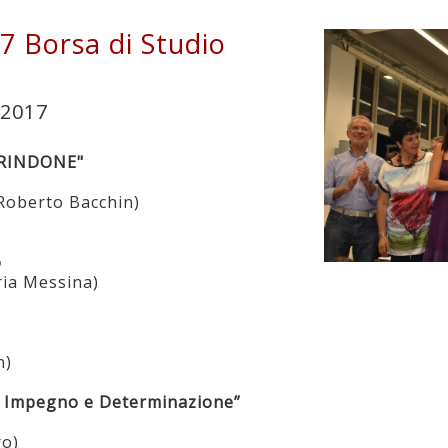
7 Borsa di Studio
/2017
 RINDONE"
 Roberto Bacchin)
o
ria Messina)
n)
 Impegno e Determinazione”
ro)