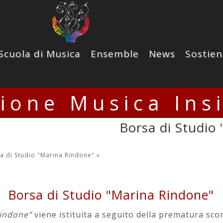
Scuola di Musica
Ensemble
News
Sostien
zione Musica Ins
Borsa di Studio
a di Studio "Marina Rindone"
»
Borsa di Studio "Marina Rindone"
Rindone”
viene istituita a seguito della prematura sc