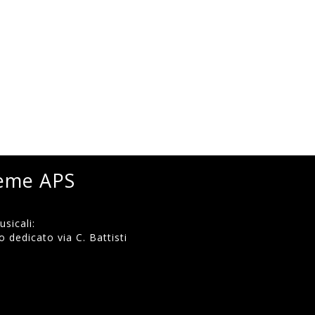
ieme APS
sicali:
 dedicato via C. Battisti
)