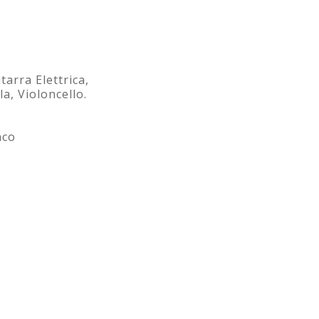
tarra Elettrica,
a, Violoncello.
nco