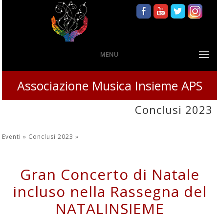
MENU
Associazione Musica Insieme APS
Conclusi 2023
Eventi »
Conclusi 2023
»
Gran Concerto di Natale
incluso nella Rassegna del
NATALINSIEME