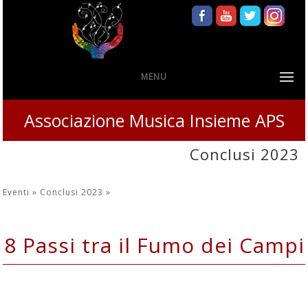
MENU
Associazione Musica Insieme APS
Conclusi 2023
Eventi »
Conclusi 2023
»
8 Passi tra il Fumo dei Campi
27 Gennaio 2023 Teatro Le Serre -
Grugliasco