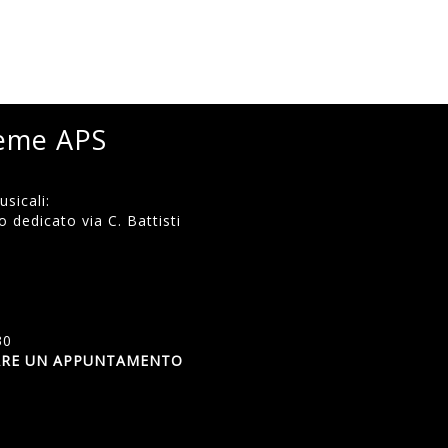
ieme APS
sicali:
 dedicato via C. Battisti
)
30
SSARE UN APPUNTAMENTO