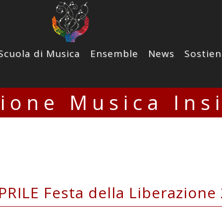
Scuola di Musica
Ensemble
News
Sostien
zione Musica Ins
PRILE Festa della Liberazione
della Pace di Grugliasco