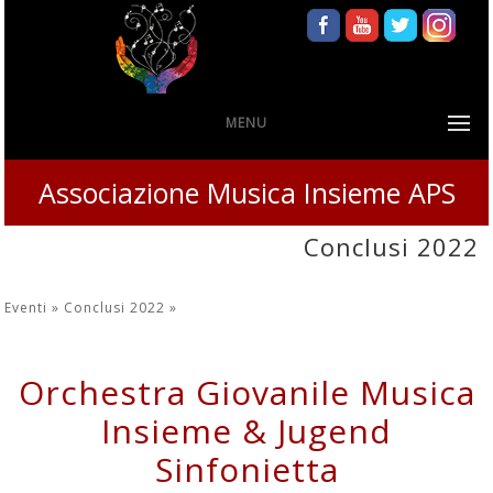
MENU
Associazione Musica Insieme APS
Conclusi 2022
Eventi »
Conclusi 2022
»
Orchestra Giovanile Musica
Insieme & Jugend
Sinfonietta