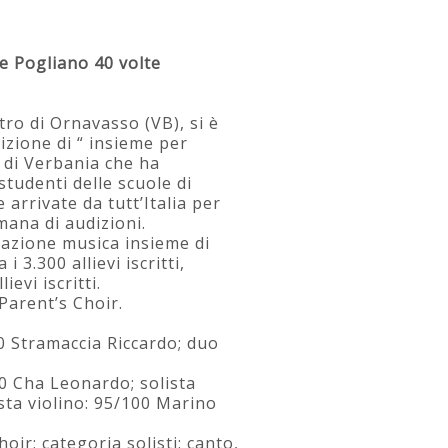
e Pogliano 40 volte
tro di Ornavasso (VB), si è
dizione di “ insieme per
 di Verbania che ha
 studenti delle scuole di
 arrivate da tutt’Italia per
mana di audizioni.
iazione musica insieme di
 i 3.300 allievi iscritti,
evi iscritti.
 Parent’s Choir.
00 Stramaccia Riccardo; duo
00 Cha Leonardo; solista
ista violino: 95/100 Marino
oir; categoria solisti: canto,