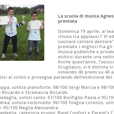
La scuola di musica Agnes
premiata
Domenica 19 aprile, al tea
chiusa tra applausi l’ XI e
suonare cantare danzare”
premiato i migliori fra gli
musica pubbliche e private
esibirsi durante una setti
Anche quest’anno, l’assoc
Grugliasco, si è distinta tra
vincendo 40 premi su 40 alli
osi ai solisti e prosegue parlando dell’esibizione del
coppa, solista pianoforte: 98/100 Sergi Marzia e 98/1
 Riccardo e Stramaccia Riccardo.
medaglia, solisti canto: 97/100 Bonfiglio Paola e 95/1
rea; solista violoncello: 96/100 Filagna Lorenzo; sol
o: 95/100 Neglia Alessandra.
medaglia, categoria gruppi: Band Confort e Parent’s Ch