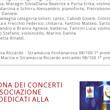
a, Maragni SilviaDiana Beatrice e Porta Erika; violino
 Martina e Schirru Alessandro; pianoforte, Pietrobono
 Daniele.
edaglia categoria solisti: canto, Cabodi Gioele, Colotti
 e Frecchio Federico; chitarra, Fantino Matteo, Sartor
ndro e Branca Agnese; batteria, Tanzini Luca; violin
o Stefano; violoncello, Marino Danila.
tta Rinaldi .
osa Riccardo - Stramaccia Fontanarosa 98/100 1° pre
gi Marzia e Stramaccia Riccardo entrambi 98/100 1° pr
ONA DEI CONCERTI
SSOCIAZIONE
DEDICATI ALLA