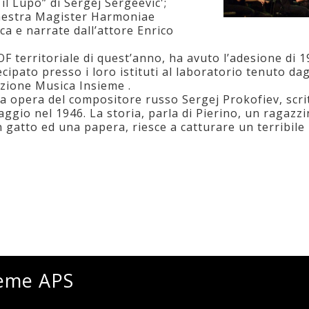
il Lupo” di Sergej Sergeevic';
chestra Magister Harmoniae
ca e narrate dall’attore Enrico
OF territoriale di quest’anno, ha avuto l’adesione di 1
pato presso i loro istituti al laboratorio tenuto dag
zione Musica Insieme .
sa opera del compositore russo Sergej Prokofiev, scri
ggio nel 1946. La storia, parla di Pierino, un ragazz
n gatto ed una papera, riesce a catturare un terribile l
ieme APS