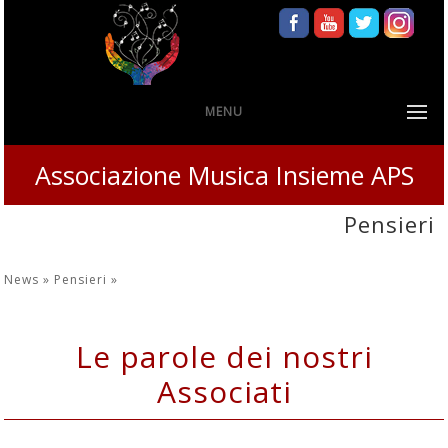
MENU
Associazione Musica Insieme APS
Pensieri
News »
Pensieri
»
Le parole dei nostri
Associati
agli eventi del Festival di Musica - Teatro -