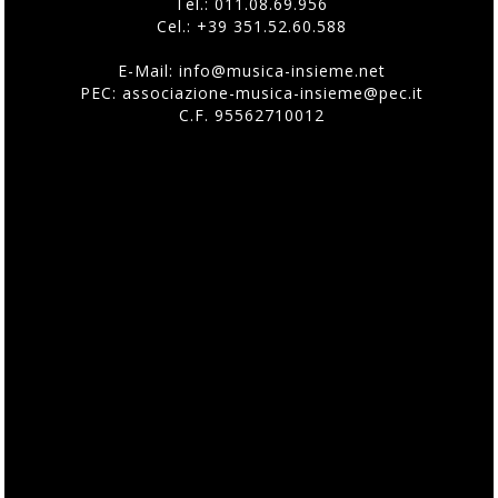
Tel.:
011.08.69.956
Cel.:
+39 351.52.60.588
E-Mail:
info@musica-insieme.net
PEC: associazione-musica-insieme@pec.it
C.F. 95562710012