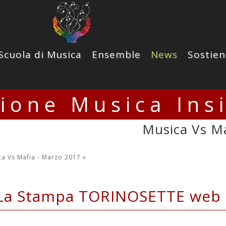
Scuola di Musica
Ensemble
News
Sostien
zione Musica Ins
Musica Vs Ma
ca Vs Mafia - Marzo 2017
»
La Stampa TORINOSETTE web 