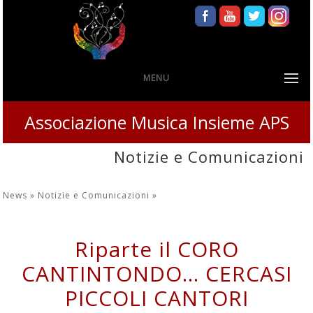
MENU
Associazione Musica Insieme APS
Notizie e Comunicazioni
News »
Notizie e Comunicazioni
»
Riparte il CORO
CANTINTONDO... CERCASI
PICCOLI CANTORI