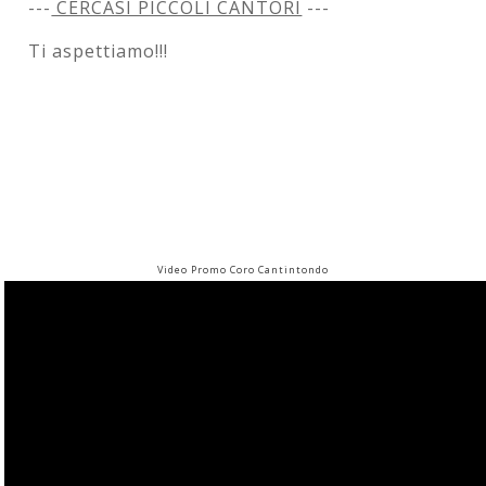
---
CERCASI PICCOLI CANTORI
---
Ti aspettiamo!!!
Video Promo Coro Cantintondo