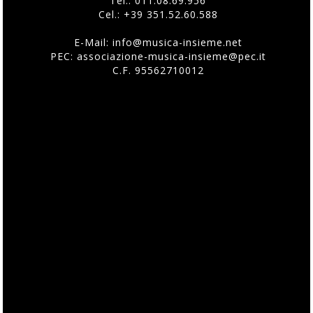
Tel.:
011.08.69.956
Cel.:
+39 351.52.60.588
E-Mail:
info@musica-insieme.net
PEC: associazione-musica-insieme@pec.it
C.F. 95562710012