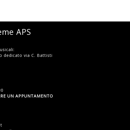
ieme APS
sicali:
 dedicato via C. Battisti
)
30
SSARE UN APPUNTAMENTO
et