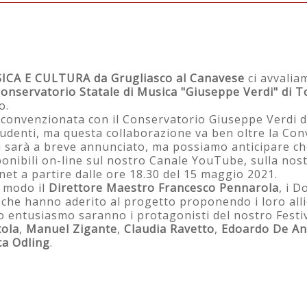
 CULTURA da Grugliasco al Canavese
ICA E CULTURA da Grugliasco al Canavese
ci avvalia
onservatorio Statale di Musica "Giuseppe Verdi" di T
o.
 convenzionata con il Conservatorio Giuseppe Verdi d
udenti, ma questa collaborazione va ben oltre la Con
 sarà a breve annunciato, ma possiamo anticipare ch
onibili on-line sul nostro Canale YouTube, sulla nos
et a partire dalle ore 18.30 del 15 maggio 2021.
r modo il
Direttore Maestro Francesco Pennarola
, i D
che hanno aderito al progetto proponendo i loro alliev
ro entusiasmo saranno i protagonisti del nostro Festiv
tola
,
Manuel Zigante
,
Claudia Ravetto
,
Edoardo De An
ca Odling
.