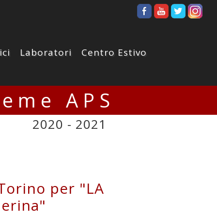
ici
Laboratori
Centro Estivo
ieme APS
2020 - 2021
 Torino per "LA
erina"