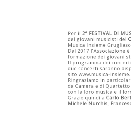
2° FESTIVAL DI MUSICA E
Per il
2° FESTIVAL DI MUS
dei giovani musicisti del
C
Musica Insieme Grugliasc
Dal 2017 l'Associazione è
formazione dei giovani st
Il programma dei concerti
due concerti saranno disp
sito www.musica-insieme.n
Ringraziamo in particola
da Camera e di Quartetto 
con la loro musica e il lo
Grazie quindi a
Carlo Ber
Michele Nurchis
,
Frances