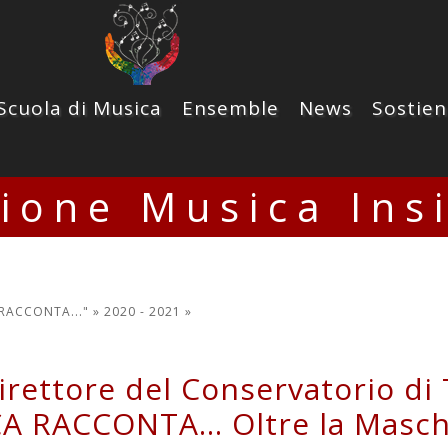
Scuola di Musica
Ensemble
News
Sostien
zione Musica Ins
 RACCONTA..." »
2020 - 2021
»
Direttore del Conservatorio di
A RACCONTA... Oltre la Masch