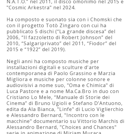
N.A.T.O.” nel 2011, il disco omonimo nel 2015 e
"Cosmic Arkestra" nel 2024.
Ha composto e suonato sia con i Chomski che
con il progetto Totò Zingaro con cui ha
pubblicato 5 dischi (“La grande discesa” del
2006, “Il fazzoletto di Robert Johnson” del
2010, “Salgariprivato” del 2011, “Fiodor” del
2015 e “1922” del 2019).
Negli anni ha composto musiche per
installazioni digitali e sculture d'arte
contemporanea di Paolo Grassino e Marzia
Migliora e musiche per colonne sonore e
audiovisivi a nome suo, "Oma e Chimica" di
Luca Pastore e a nome Ma.Ca.Bro in duo con
Cristiano Lo Mele, “Manuale di Storie dei
Cinema” di Bruno Ugioli e Stefano D’Antuono,
edita da Ala Bianca, "Linfe" di Lucio Viglierchio
e Alessandro Bernard, "Incontro con le
macchine" documentario su Vittorio Marchis di
Alessandro Bernard, "Choices and Chances"
serie in animazione di Miriam Muraca.