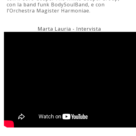
con la band funk BodySoulBand, e con
l’Orchestra Magister Harmoniae.
Marta Lauria - Intervista