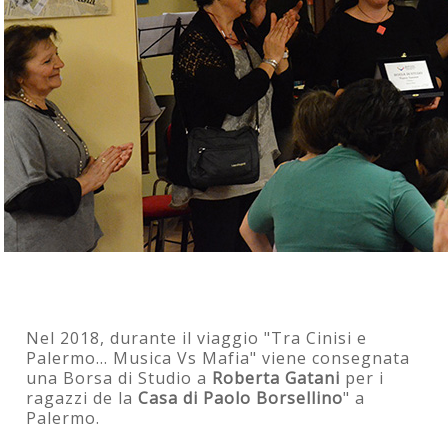
Nel 2018, durante il viaggio "Tra Cinisi e
Palermo... Musica Vs Mafia" viene consegnata
una Borsa di Studio a
Roberta Gatani
per i
ragazzi de la
Casa di Paolo Borsellino
" a
Palermo.