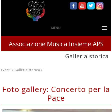
MENU
Associazione Musica Insieme APS
Galleria storica
Eventi »
Galleria storica
»
Foto gallery: Concerto per la
Pace