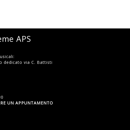
ieme APS
sicali:
 dedicato via C. Battisti
)
30
SSARE UN APPUNTAMENTO