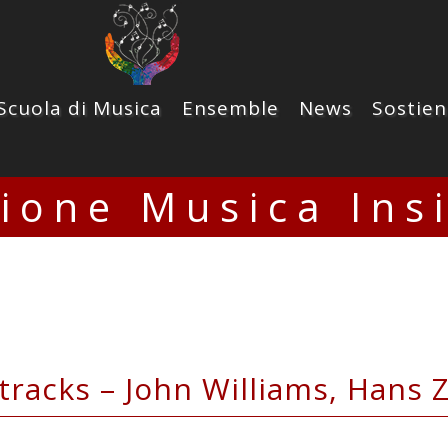
Scuola di Musica
Ensemble
News
Sostien
zione Musica Ins
racks – John Williams, Hans 
26 Teatro Lirico Giorgio Gaber MILANO