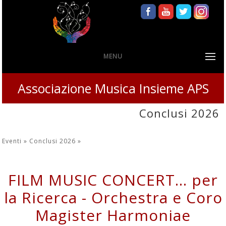
MENU
Associazione Musica Insieme APS
Conclusi 2026
Eventi »
Conclusi 2026
»
FILM MUSIC CONCERT... per
la Ricerca - Orchestra e Coro
Magister Harmoniae