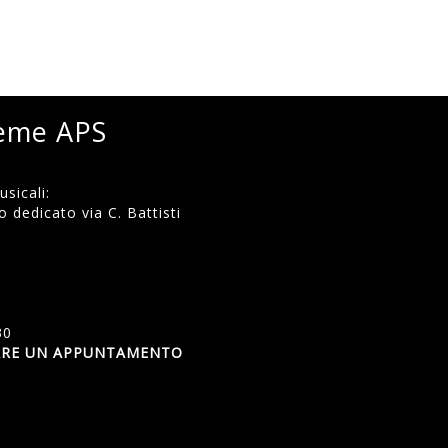
ieme APS
sicali:
 dedicato via C. Battisti
)
30
SSARE UN APPUNTAMENTO