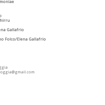
rmoniae
o
hirru
ena Gallafrio
no Folco/Elena Gallafrio
ggia
aloggia@gmail.com