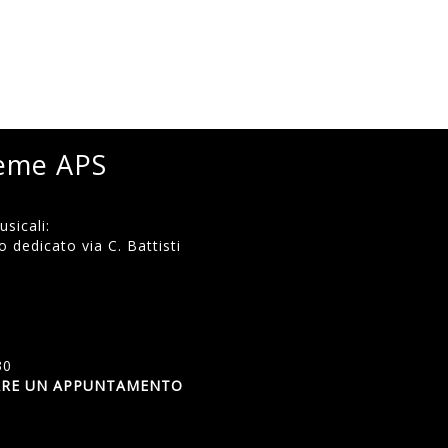
ieme APS
sicali:
 dedicato via C. Battisti
)
30
SSARE UN APPUNTAMENTO