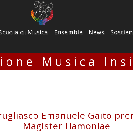
Scuola di Musica
Ensemble
News
Sostien
zione Musica Ins
Grugliasco Emanuele Gaito pre
Magister Hamoniae