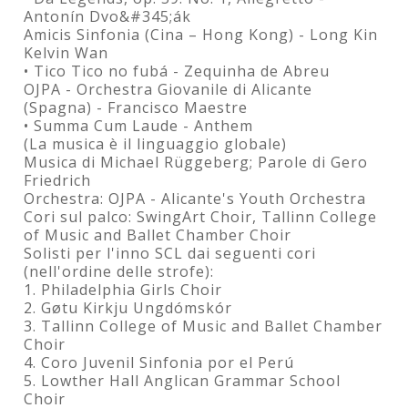
Antonín Dvo&#345;ák
Amicis Sinfonia (Cina – Hong Kong) - Long Kin
Kelvin Wan
• Tico Tico no fubá - Zequinha de Abreu
OJPA - Orchestra Giovanile di Alicante
(Spagna) - Francisco Maestre
• Summa Cum Laude - Anthem
(La musica è il linguaggio globale)
Musica di Michael Rüggeberg; Parole di Gero
Friedrich
Orchestra: OJPA - Alicante's Youth Orchestra
Cori sul palco: SwingArt Choir, Tallinn College
of Music and Ballet Chamber Choir
Solisti per l'inno SCL dai seguenti cori
(nell'ordine delle strofe):
1. Philadelphia Girls Choir
2. Gøtu Kirkju Ungdómskór
3. Tallinn College of Music and Ballet Chamber
Choir
4. Coro Juvenil Sinfonia por el Perú
5. Lowther Hall Anglican Grammar School
Choir