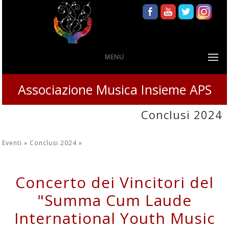
MENU
Associazione Musica Insieme APS
Conclusi 2024
Eventi »
Conclusi 2024
»
Concerto dei Vincitori del
"Summa Cum Laude
International Youth Music