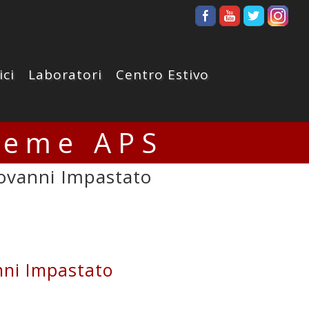
ici
Laboratori
Centro Estivo
ieme APS
iovanni Impastato
nni Impastato