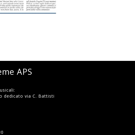
ieme APS
sicali:
 dedicato via C. Battisti
)
30