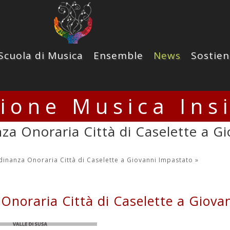
Scuola di Musica
Ensemble
News
Sostien
zione Musica Ins
nza Onoraria Città di Caselette a G
dinanza Onoraria Città di Caselette a Giovanni Impastato
»
 Onoraria Città di Caselette a Giova